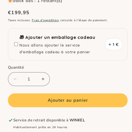
Stock bas : 1 restant(s)
Prix
€199,95
habituel
Taxes incluses.
Frais d'expédition
calculés à l'étape de paiement.
🎁 Ajouter un emballage cadeau
+ 1 €
Nous allons ajouter le service
d'emballage cadeau à votre panier
Quantité
Réduire
Augmenter
la
la
quantité
quantité
de
de
Ajouter au panier
Small
Small
Foot
Foot
Cuisine
Cuisine
Service de retrait disponible à
WINKEL
en
en
Habituellement prête en 24 heures
boue
boue