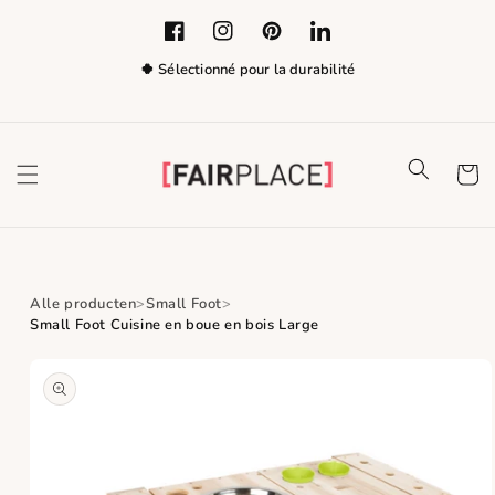
Ignorer et
passer au
Facebook
Instagram
Pinterest
LinkedIn
contenu
🍀 Sélectionné pour la durabilité
Panier
Alle producten
Small Foot
Small Foot Cuisine en boue en bois Large
Passer aux
informations
produits