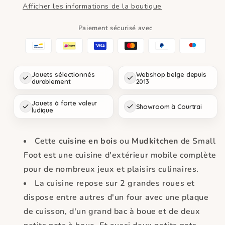
Afficher les informations de la boutique
en
en
bois
bois
Paiement sécurisé avec
Large
Large
Jouets sélectionnés
Webshop belge depuis
durablement
2013
Jouets à forte valeur
Showroom à Courtrai
ludique
Cette
cuisine en bois
ou
Mudkitchen
de Small
Foot est une cuisine d'extérieur mobile complète
pour de nombreux jeux et plaisirs culinaires.
La cuisine repose sur 2 grandes roues et
dispose entre autres d'un four avec une plaque
de cuisson, d'un grand bac à boue et de deux