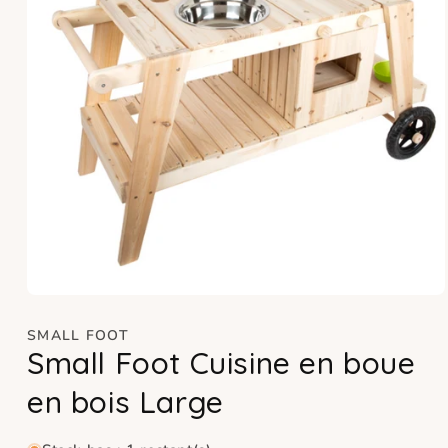
Ouvrir
le
média
SMALL FOOT
1
Small Foot Cuisine en boue
dans
une
en bois Large
fenêtre
modale