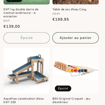
EXIT Ivy double barre de
Table de jeu d'eau Cosy
traction extérieure - à
Distributeur :
COSY
encastrer
Prix
€199,95
Distributeur :
EXIT
habituel
Prix
€139,00
habituel
Épuisé
Ajouter au panier
Épuisé
Aquaflow canalisation d'eau
BEX Original Croquet - jeu
EXIT 200
d'extérieur