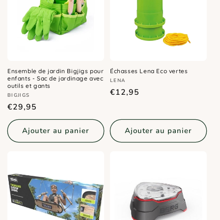
Ensemble de jardin Bigjigs pour
Échasses Lena Eco vertes
enfants - Sac de jardinage avec
Distributeur :
LENA
outils et gants
Prix
€12,95
Distributeur :
BIGJIGS
habituel
Prix
€29,95
habituel
Ajouter au panier
Ajouter au panier