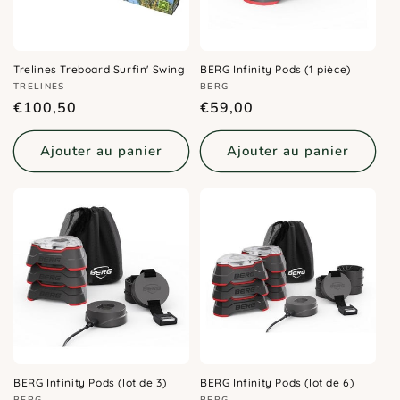
Trelines Treboard Surfin' Swing
BERG Infinity Pods (1 pièce)
Distributeur :
Distributeur :
TRELINES
BERG
Prix
Prix
€100,50
€59,00
habituel
habituel
Ajouter au panier
Ajouter au panier
BERG Infinity Pods (lot de 3)
BERG Infinity Pods (lot de 6)
BERG
BERG