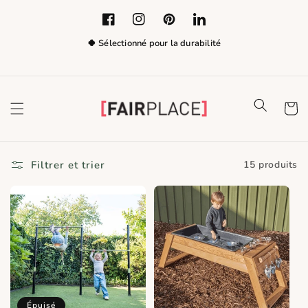
Ignorer et
passer au
Facebook
Instagram
Pinterest
LinkedIn
contenu
🍀 Sélectionné pour la durabilité
Panier
Filtrer et trier
15 produits
Épuisé