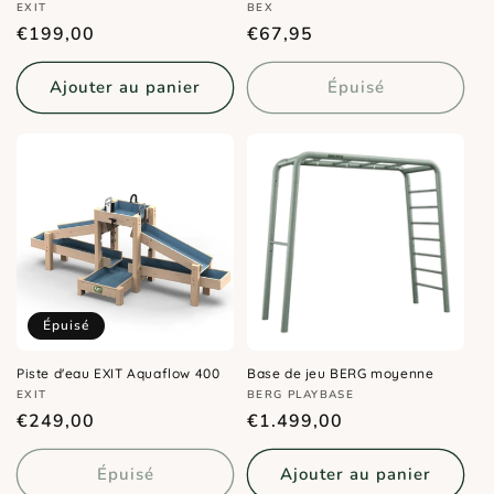
Distributeur :
Distributeur :
EXIT
BEX
Prix
Prix
€199,00
€67,95
habituel
habituel
Ajouter au panier
Épuisé
Épuisé
Piste d'eau EXIT Aquaflow 400
Base de jeu BERG moyenne
Distributeur :
Distributeur :
EXIT
BERG PLAYBASE
Prix
Prix
€249,00
€1.499,00
habituel
habituel
Épuisé
Ajouter au panier