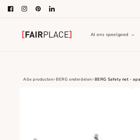
Meteen naar de
content
Facebook
Instagram
Pinterest
LinkedIn
Al ons speelgoed
Alle producten
BERG onderdelen
BERG Safety net - apar
Ga direct naar
productinformatie