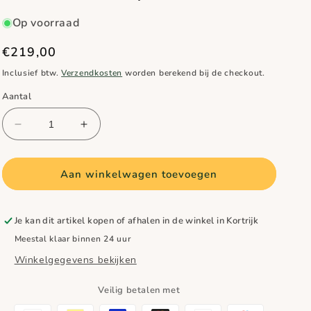
Op voorraad
Normale
€219,00
prijs
Inclusief btw.
Verzendkosten
worden berekend bij de checkout.
Aantal
Aantal
Aantal
verlagen
verhogen
voor
voor
BERG
BERG
Aan winkelwagen toevoegen
Safety
Safety
net
net
-
-
Je kan dit artikel kopen of afhalen in de winkel in Kortrijk
apart
apart
Meestal klaar binnen 24 uur
net
net
Winkelgegevens bekijken
430
430
(excl.
(excl.
elastieken)
elastieken)
Veilig betalen met