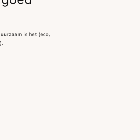
duurzaam
is het (eco,
).