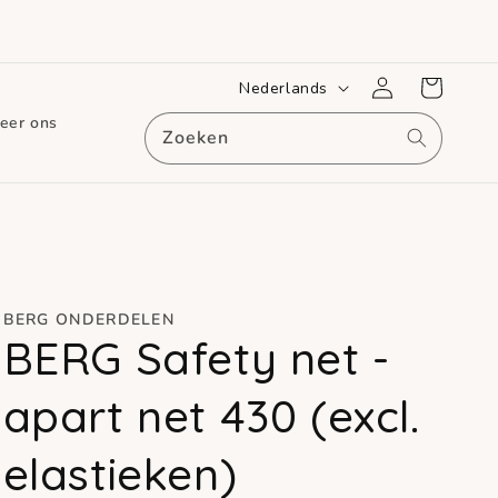
T
Inloggen
Winkelwagen
Nederlands
a
eer ons
Zoeken
a
l
BERG ONDERDELEN
BERG Safety net -
apart net 430 (excl.
elastieken)