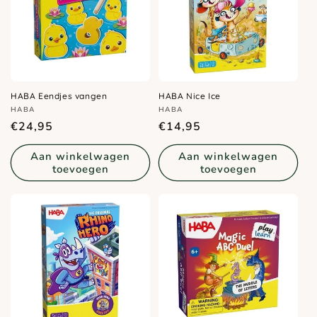
HABA Eendjes vangen
HABA Nice Ice
Verkoper:
Verkoper:
HABA
HABA
Normale
Normale
€24,95
€14,95
prijs
prijs
Aan winkelwagen
Aan winkelwagen
toevoegen
toevoegen