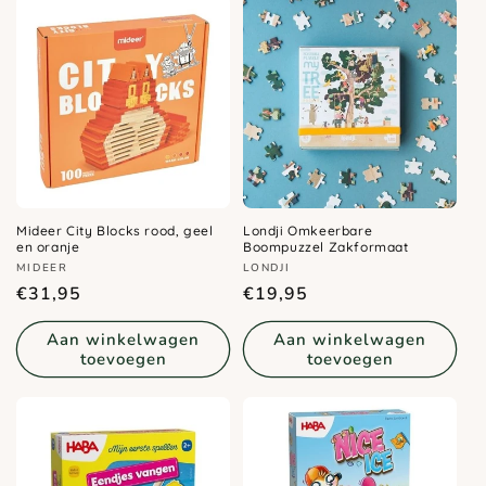
Mideer City Blocks rood, geel
Londji Omkeerbare
en oranje
Boompuzzel Zakformaat
Verkoper:
Verkoper:
MIDEER
LONDJI
Normale
Normale
€31,95
€19,95
prijs
prijs
Aan winkelwagen
Aan winkelwagen
toevoegen
toevoegen