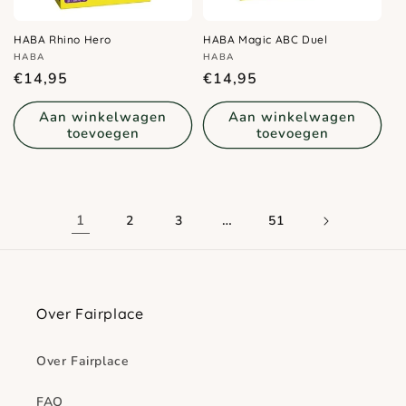
HABA Rhino Hero
HABA Magic ABC Duel
Verkoper:
Verkoper:
HABA
HABA
Normale
Normale
€14,95
€14,95
prijs
prijs
Aan winkelwagen
Aan winkelwagen
toevoegen
toevoegen
1
…
2
3
51
Over Fairplace
Over Fairplace
FAQ