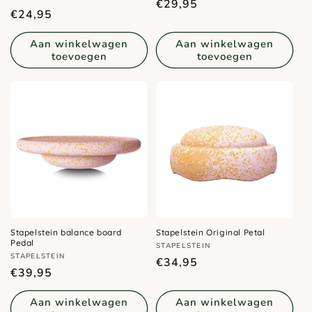
Normale
€29,95
Normale
€24,95
prijs
prijs
Aan winkelwagen
Aan winkelwagen
toevoegen
toevoegen
Stapelstein balance board
Stapelstein Original Petal
Pedal
Verkoper:
STAPELSTEIN
Verkoper:
STAPELSTEIN
Normale
€34,95
Normale
€39,95
prijs
prijs
Aan winkelwagen
Aan winkelwagen