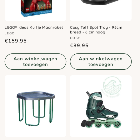
LEGO® Ideas Kuifje Maanraket
Cosy Tuff Spot Tray - 95cm
breed - 6 cm hoog
Verkoper:
LEGO
Verkoper:
COSY
Normale
€159,95
Normale
€39,95
prijs
prijs
Aan winkelwagen
Aan winkelwagen
toevoegen
toevoegen