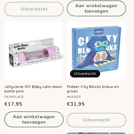
Aan winkelwagen
Uitverkocht
toevoegen
Uitverkocht
Jellystone DIY Baby calm down
Mideer City Blocks blauw en
bottle pink
groen
Verkoper:
Verkoper:
FAIRPLACE
MIDEER
Normale
Normale
€17,95
€31,95
prijs
prijs
Aan winkelwagen
Uitverkocht
toevoegen