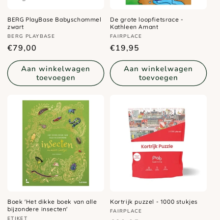
BERG PlayBase Babyschommel
De grote loopfietsrace -
zwart
Kathleen Amant
Verkoper:
Verkoper:
BERG PLAYBASE
FAIRPLACE
Normale
Normale
€79,00
€19,95
prijs
prijs
Aan winkelwagen
Aan winkelwagen
toevoegen
toevoegen
Boek 'Het dikke boek van alle
Kortrijk puzzel - 1000 stukjes
bijzondere insecten'
Verkoper:
FAIRPLACE
Verkoper:
ETIKET