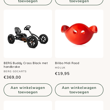
toevoegen
toevoegen
BERG Buddy Cross Black met
Bilibo Midi Rood
handbrake
Verkoper:
MOLUK
Verkoper:
BERG GOCARTS
Normale
€19,95
Normale
€369,00
prijs
prijs
Aan winkelwagen
Aan winkelwagen
toevoegen
toevoegen