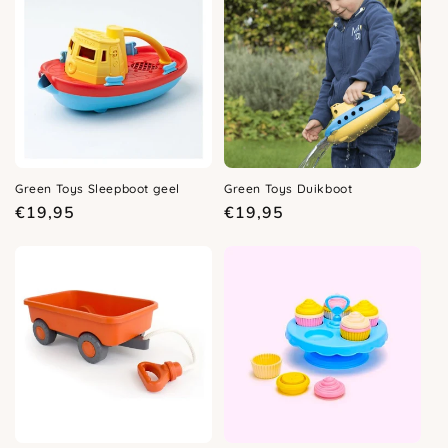
Green Toys Sleepboot geel
Green Toys Duikboot
Normale
Normale
€19,95
€19,95
prijs
prijs