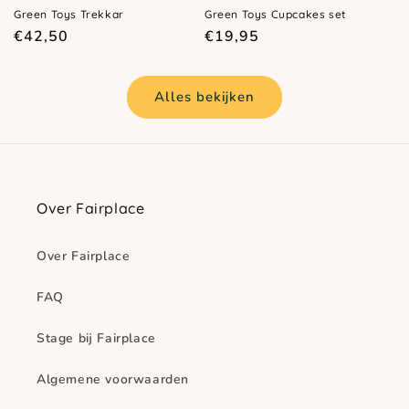
Green Toys Trekkar
Green Toys Cupcakes set
Normale
Normale
€42,50
€19,95
prijs
prijs
Alles bekijken
Over Fairplace
Over Fairplace
FAQ
Stage bij Fairplace
Algemene voorwaarden