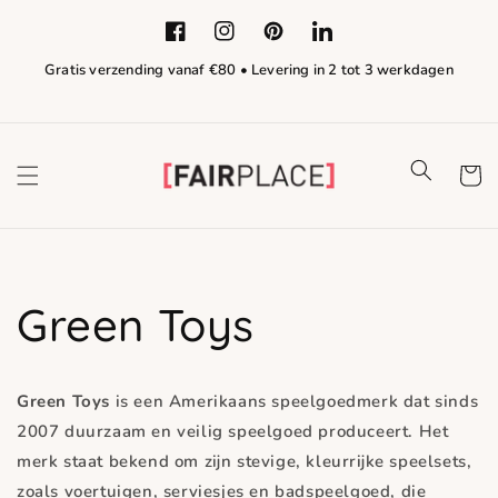
Meteen naar de
content
Facebook
Instagram
Pinterest
LinkedIn
Gratis verzending vanaf €80 • Levering in 2 tot 3 werkdagen
Winkelwa
Green Toys
Green Toys
is een Amerikaans speelgoedmerk dat sinds
2007 duurzaam en veilig speelgoed produceert. Het
merk staat bekend om zijn stevige, kleurrijke speelsets,
zoals voertuigen, serviesjes en badspeelgoed, die