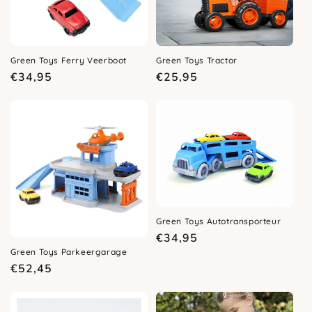
Green Toys Ferry Veerboot
Green Toys Tractor
Normale
Normale
€34,95
€25,95
prijs
prijs
Green Toys Autotransporteur
Normale
€34,95
Green Toys Parkeergarage
prijs
Normale
€52,45
prijs